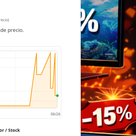
recio)
de precio.
r / Stock