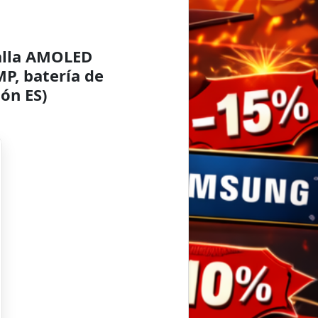
alla AMOLED
P, batería de
ón ES)