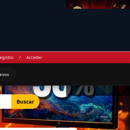
egistro
/
Acceder
evos
Buscar