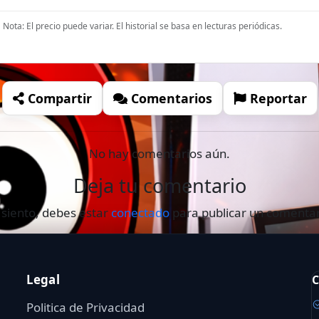
Nota: El precio puede variar. El historial se basa en lecturas periódicas.
Compartir
Comentarios
Reportar
No hay comentarios aún.
Deja tu comentario
 siento, debes estar
conectado
para publicar un comentar
Legal
C
Politica de Privacidad