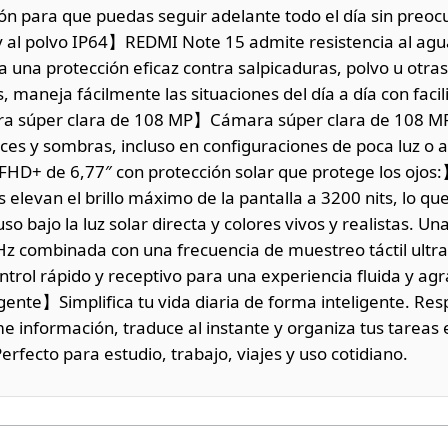
ón para que puedas seguir adelante todo el día sin preo
 al polvo IP64】REDMI Note 15 admite resistencia al agua
a una protección eficaz contra salpicaduras, polvo u otras
 maneja fácilmente las situaciones del día a día con facil
a súper clara de 108 MP】Cámara súper clara de 108 MP
es y sombras, incluso en configuraciones de poca luz o a
FHD+ de 6,77″ con protección solar que protege los ojos:
elevan el brillo máximo de la pantalla a 3200 nits, lo qu
luso bajo la luz solar directa y colores vivos y realistas. U
Hz combinada con una frecuencia de muestreo táctil ultr
ntrol rápido y receptivo para una experiencia fluida y ag
igente】Simplifica tu vida diaria de forma inteligente. Re
e información, traduce al instante y organiza tus tareas e
erfecto para estudio, trabajo, viajes y uso cotidiano.