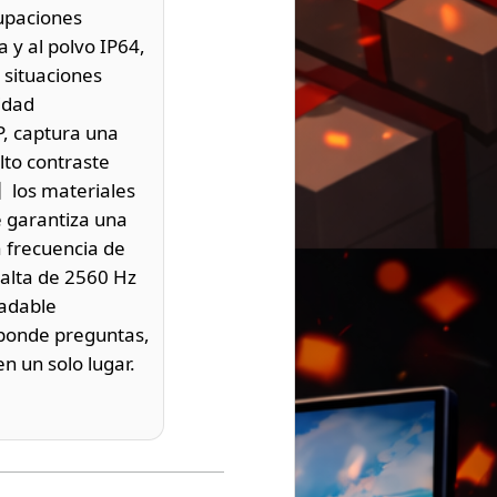
cupaciones
 y al polvo IP64,
 situaciones
idad
, captura una
lto contraste
】los materiales
e garantiza una
na frecuencia de
aalta de 2560 Hz
radable
sponde preguntas,
n un solo lugar.