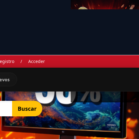
egistro
/
Acceder
evos
Buscar