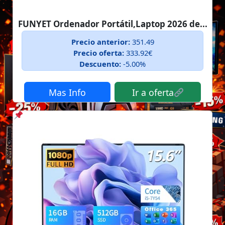
FUNYET Ordenador Portátil,Laptop 2026 de...
Precio anterior:
351.49
Precio oferta:
333.92€
Descuento:
-5.00%
Mas Info
Ir a oferta