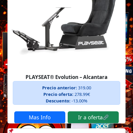
PLAYSEAT® Evolution – Alcantara
Precio anterior:
319.00
Precio oferta:
278.99€
Descuento:
-13.00%
Mas Info
Ir a oferta