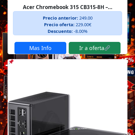
Acer Chromebook 315 CB315-8H –...
Precio anterior:
249.00
Precio oferta:
229.00€
Descuento:
-8.00%
Mas Info
Ir a oferta