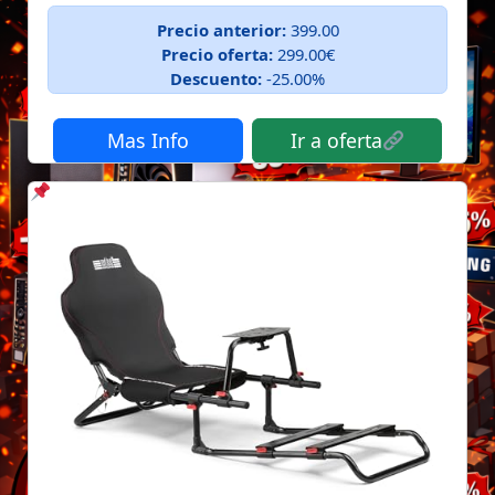
Precio anterior:
399.00
Precio oferta:
299.00€
Descuento:
-25.00%
Mas Info
Ir a oferta