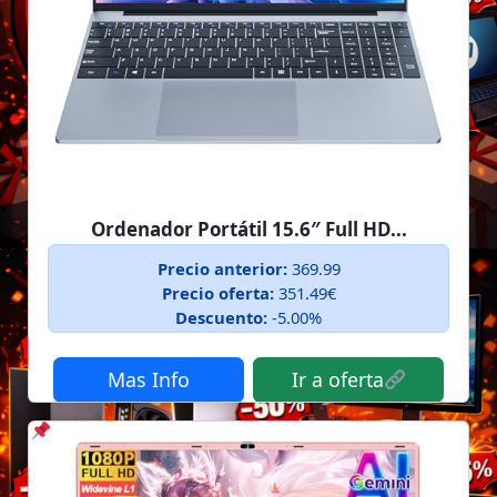
Ordenador Portátil 15.6″ Full HD...
Precio anterior:
369.99
Precio oferta:
351.49€
Descuento:
-5.00%
Mas Info
Ir a oferta