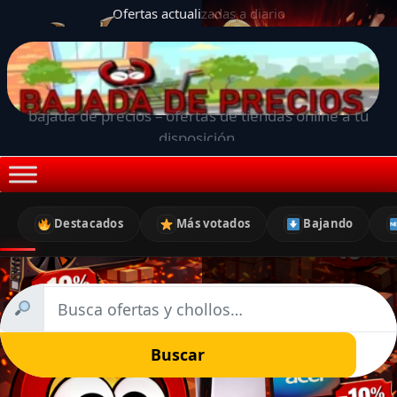
Ofertas actualizadas a diario
bajada de precios – ofertas de tiendas online a tu
disposición.
Destacados
Más votados
Bajando
Buscar