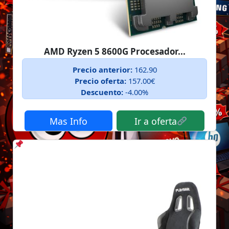
AMD Ryzen 5 8600G Procesador...
Precio anterior:
162.90
Precio oferta:
157.00€
Descuento:
-4.00%
Mas Info
Ir a oferta