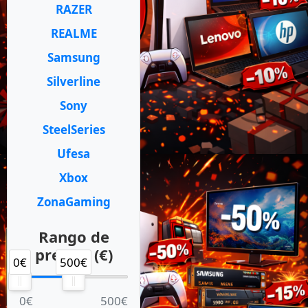
RAZER
REALME
Samsung
Silverline
Sony
SteelSeries
Ufesa
Xbox
ZonaGaming
Rango de
precios (€)
0€
500€
0€
500€