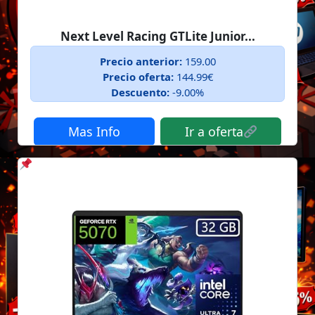
Next Level Racing GTLite Junior...
Precio anterior:
159.00
Precio oferta:
144.99€
Descuento:
-9.00%
Mas Info
Ir a oferta