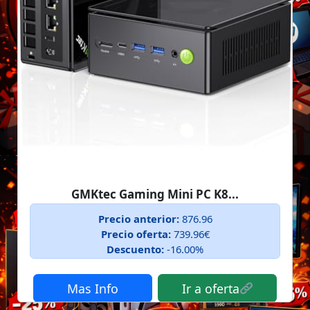
GMKtec Gaming Mini PC K8...
Precio anterior:
876.96
Precio oferta:
739.96€
Descuento:
-16.00%
Mas Info
Ir a oferta