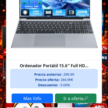
Ordenador Portátil 15.6″ Full HD...
Precio anterior:
299.99
Precio oferta:
284.99€
Descuento:
-5.00%
Mas Info
Ir a oferta