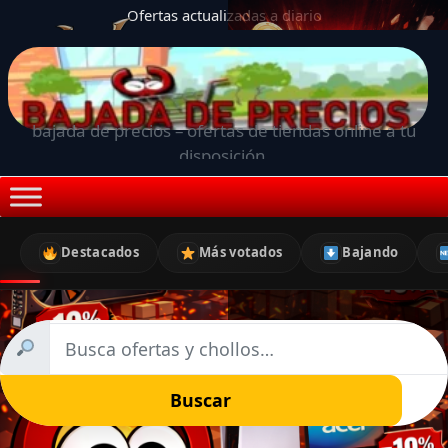
Ofertas actualizadas a diario
bajada de precios – ofertas de tiendas online a tu
disposición.
Destacados
Más votados
Bajando
Buscar