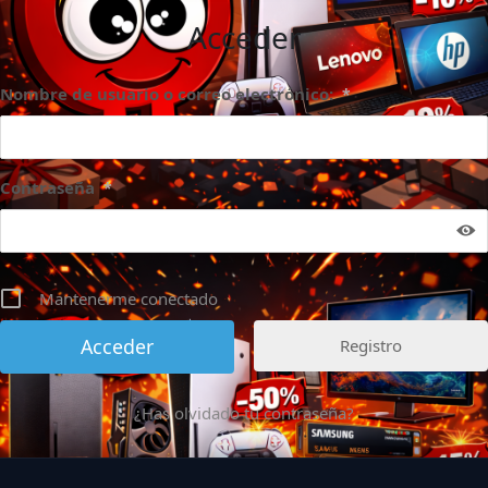
Acceder
Nombre de usuario o correo electrónico:
*
Contraseña
*
Mantenerme conectado
Registro
¿Has olvidado tu contraseña?