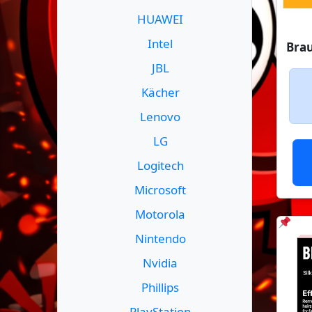
HUAWEI
Intel
Brau
JBL
Kächer
Lenovo
LG
Logitech
Microsoft
Motorola
Nintendo
Nvidia
Phillips
PlayStation