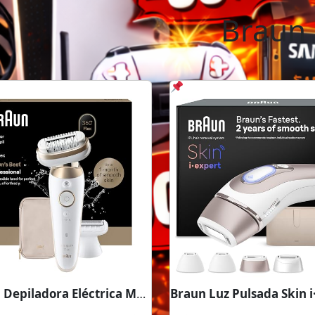
Braun
Braun Depiladora Eléctrica Mujer Silk·épil...