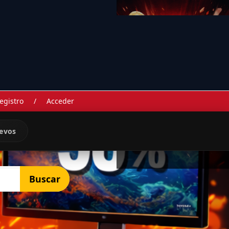
egistro
/
Acceder
evos
Buscar