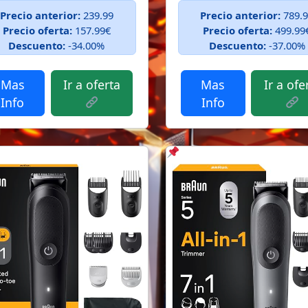
Precio anterior:
239.99
Precio anterior:
789.
Precio oferta:
157.99€
Precio oferta:
499.99
Descuento:
-34.00%
Descuento:
-37.00%
Mas
Ir a oferta
Mas
Ir a ofe
Info
Info