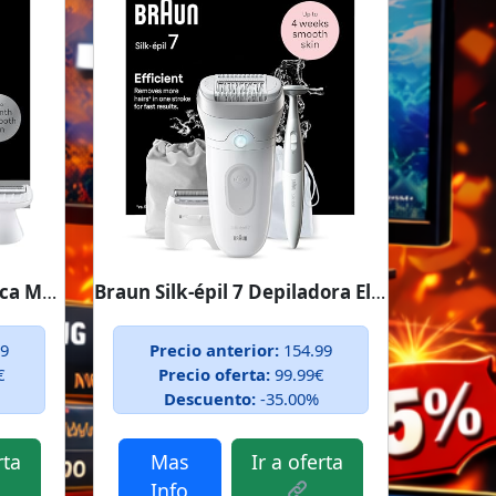
Braun Depiladora Eléctrica Mujer Silk·épil...
Braun Silk-épil 7 Depiladora Eléctrica...
99
Precio anterior:
154.99
€
Precio oferta:
99.99€
Descuento:
-35.00%
rta
Mas
Ir a oferta
Info