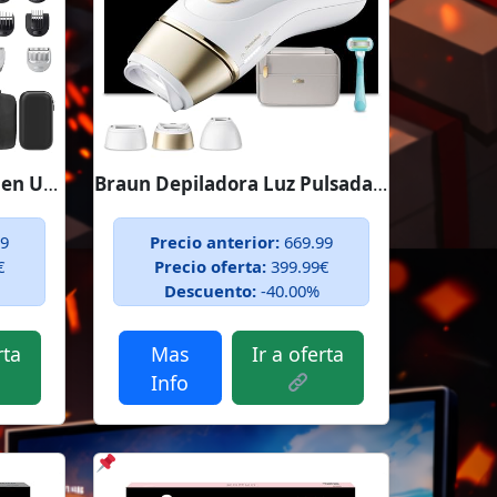
Braun Recortadora Todo en Uno...
Braun Depiladora Luz Pulsada Silk·expert...
99
Precio anterior:
669.99
€
Precio oferta:
399.99€
Descuento:
-40.00%
rta
Mas
Ir a oferta
Info