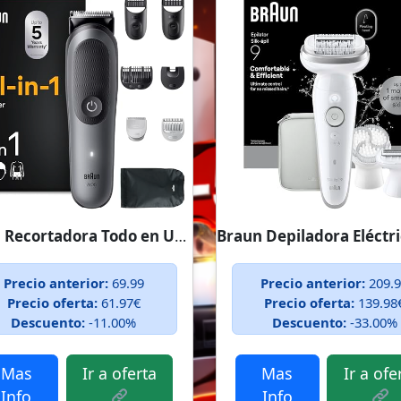
Braun Recortadora Todo en Uno...
Precio anterior:
69.99
Precio anterior:
209.
Precio oferta:
61.97€
Precio oferta:
139.98
Descuento:
-11.00%
Descuento:
-33.00%
Mas
Ir a oferta
Mas
Ir a ofe
Info
Info