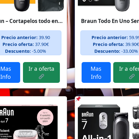
n – Cortapelos todo en...
Braun Todo En Uno Seri
Precio anterior:
39.90
Precio anterior:
59.9
Precio oferta:
37.90€
Precio oferta:
39.90
Descuento:
-5.00%
Descuento:
-33.00%
Mas
Ir a oferta
Mas
Ir a ofe
Info
Info