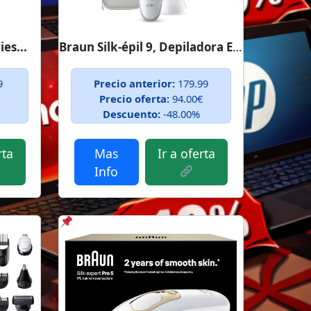
es...
Braun Silk-épil 9, Depiladora Eléctrica...
9
Precio anterior:
179.99
€
Precio oferta:
94.00€
Descuento:
-48.00%
rta
Mas
Ir a oferta
Info