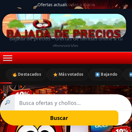
Ofertas actualizadas a diario
bajada de precios – ofertas de tiendas online a tu
disposición.
Destacados
Más votados
Bajando
Buscar