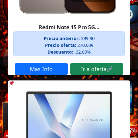
Redmi Note 15 Pro 5G...
Precio anterior:
399.90
Precio oferta:
270.00€
Descuento:
-32.00%
Mas Info
Ir a oferta