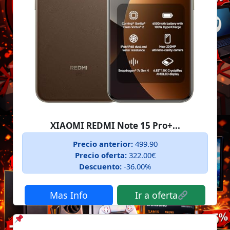
XIAOMI REDMI Note 15 Pro+...
Precio anterior:
499.90
Precio oferta:
322.00€
Descuento:
-36.00%
Mas Info
Ir a oferta