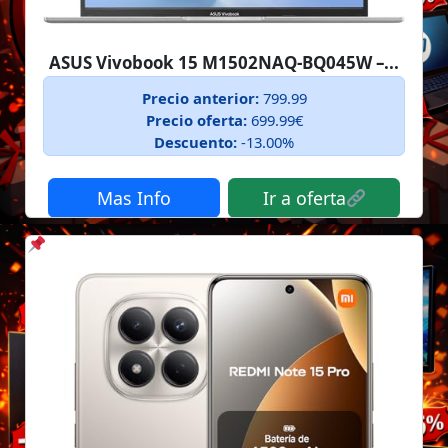
ASUS Vivobook 15 M1502NAQ-BQ045W –...
Precio anterior:
799.99
Precio oferta:
699.99€
Descuento:
-13.00%
Mas Info
Ir a oferta