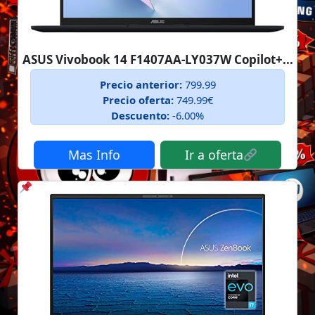
ASUS Vivobook 14 F1407AA-LY037W Copilot+...
Precio anterior:
799.99
Precio oferta:
749.99€
Descuento:
-6.00%
Mas Info
Ir a oferta