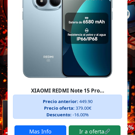
XIAOMI REDMI Note 15 Pro...
Precio anterior:
449.90
Precio oferta:
379.00€
Descuento:
-16.00%
Mas Info
Ir a oferta