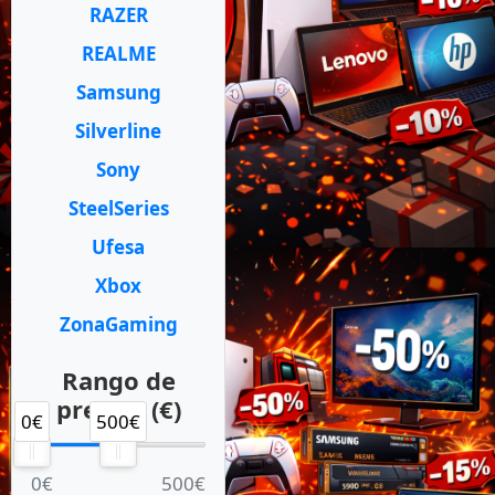
RAZER
REALME
Samsung
Silverline
Sony
SteelSeries
Ufesa
Xbox
ZonaGaming
Rango de
precios (€)
0€
500€
0€
500€