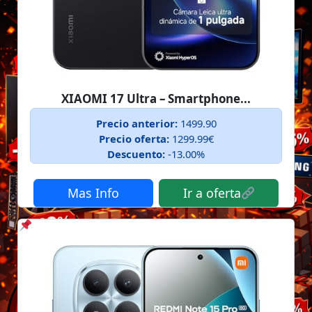
XIAOMI 17 Ultra – Smartphone...
Precio anterior:
1499.90
Precio oferta:
1299.99€
Descuento:
-13.00%
Mas Info
Ir a oferta