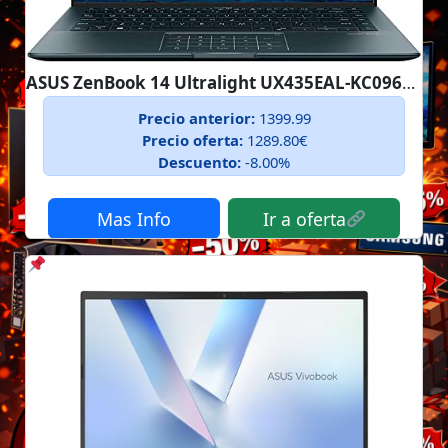
ASUS ZenBook 14 Ultralight UX435EAL-KC096T...
Precio anterior:
1399.99
Precio oferta:
1289.80€
Descuento:
-8.00%
Mas Info
Ir a oferta