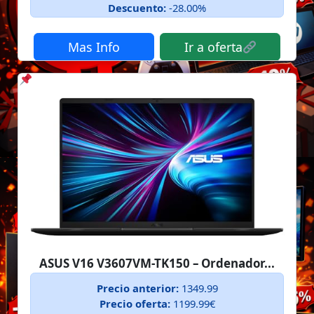
Descuento:
-28.00%
Mas Info
Ir a oferta
ASUS V16 V3607VM-TK150 – Ordenador...
Precio anterior:
1349.99
Precio oferta:
1199.99€