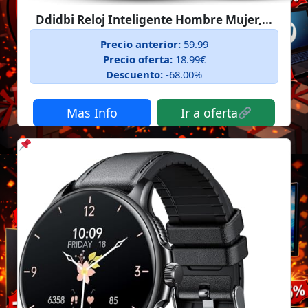
Ddidbi Reloj Inteligente Hombre Mujer,...
Precio anterior:
59.99
Precio oferta:
18.99€
Descuento:
-68.00%
Mas Info
Ir a oferta