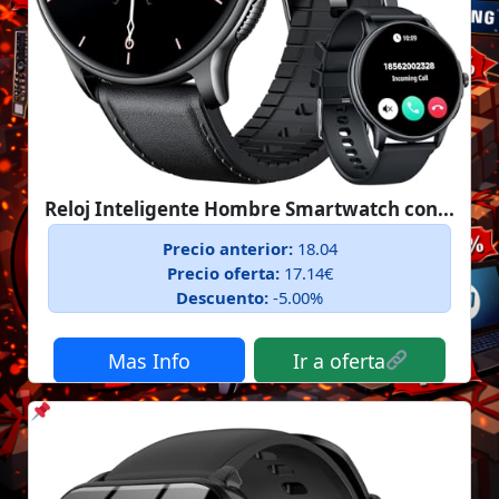
Reloj Inteligente Hombre Smartwatch con...
Precio anterior:
18.04
Precio oferta:
17.14€
Descuento:
-5.00%
Mas Info
Ir a oferta