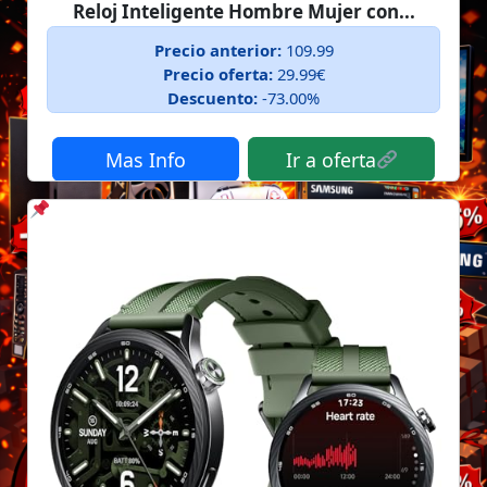
Reloj Inteligente Hombre Mujer con...
Precio anterior:
109.99
Precio oferta:
29.99€
Descuento:
-73.00%
Mas Info
Ir a oferta