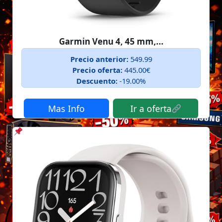
Garmin Venu 4, 45 mm,...
Precio anterior:
549.99
Precio oferta:
445.00€
Descuento:
-19.00%
Mas Info
Ir a oferta