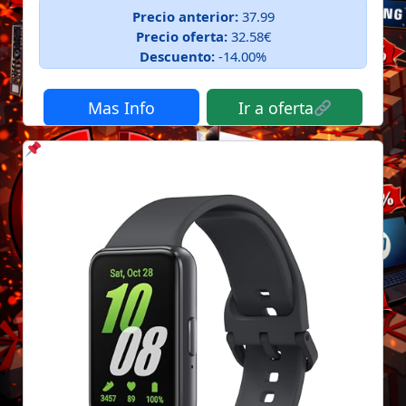
Precio anterior:
37.99
Precio oferta:
32.58€
Descuento:
-14.00%
Mas Info
Ir a oferta