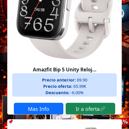
Amazfit Bip 5 Unity Reloj...
Precio anterior:
69.90
Precio oferta:
65.99€
Descuento:
-6.00%
Mas Info
Ir a oferta