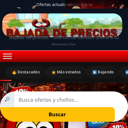
Ofertas actualizadas a diario
bajada de precios – ofertas de tiendas online a tu
disposición.
Destacados
Más votados
Bajando
Buscar