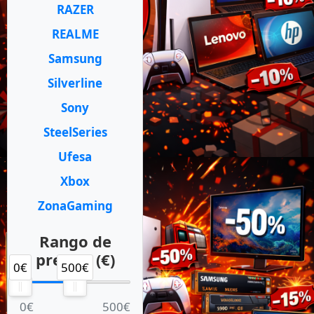
RAZER
REALME
Samsung
Silverline
Sony
SteelSeries
Ufesa
Xbox
ZonaGaming
Rango de
precios (€)
0€
500€
0€
500€