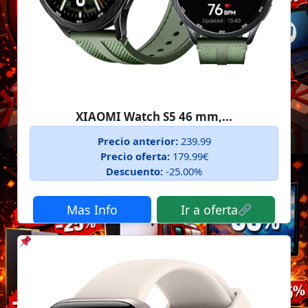
XIAOMI Watch S5 46 mm,...
Precio anterior:
239.99
Precio oferta:
179.99€
Descuento:
-25.00%
Mas Info
Ir a oferta