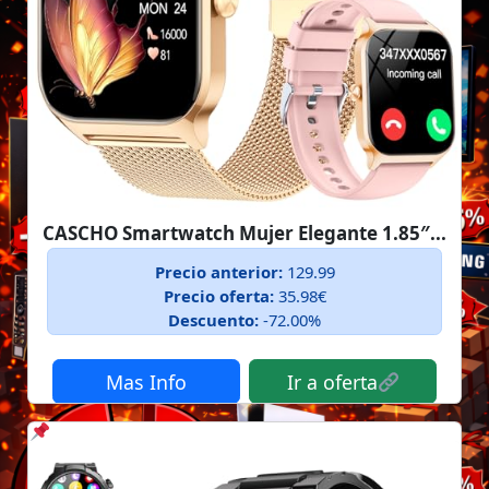
CASCHO Smartwatch Mujer Elegante 1.85″...
Precio anterior:
129.99
Precio oferta:
35.98€
Descuento:
-72.00%
Mas Info
Ir a oferta