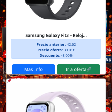
Samsung Galaxy Fit3 – Reloj...
Precio anterior:
42.62
Precio oferta:
39.01€
Descuento:
-8.00%
Mas Info
Ir a oferta