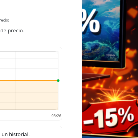
recio)
de precio.
un historial.