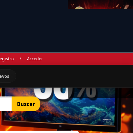
egistro
/
Acceder
evos
Buscar