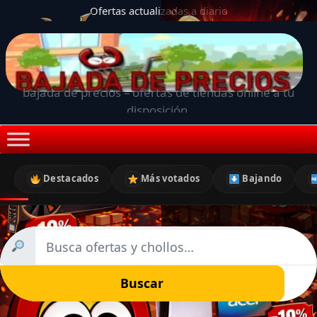
Ofertas actualizadas a diario
bajada de precios – ofertas de tiendas online a tu
disposición.
Destacados
Más votados
Bajando
Buscar