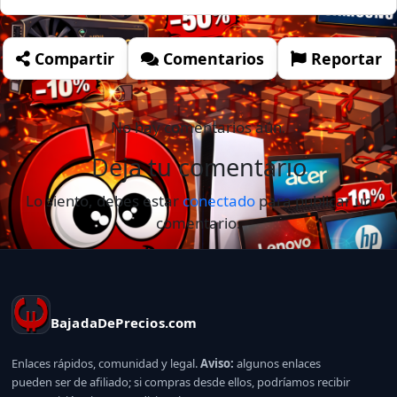
Compartir
Comentarios
Reportar
No hay comentarios aún.
Deja tu comentario
Lo siento, debes estar
conectado
para publicar un
comentario.
BajadaDePrecios.com
Enlaces rápidos, comunidad y legal.
Aviso:
algunos enlaces
pueden ser de afiliado; si compras desde ellos, podríamos recibir