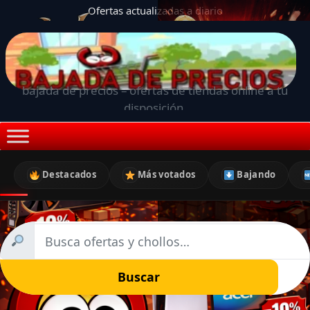
Ofertas actualizadas a diario
bajada de precios – ofertas de tiendas online a tu
disposición.
Destacados
Más votados
Bajando
Buscar