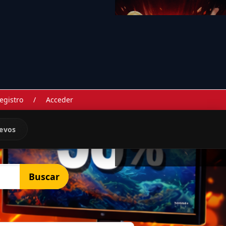
egistro
/
Acceder
evos
Buscar