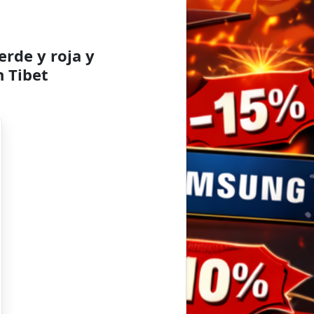
erde y roja y
n Tibet