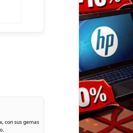
na, con sus gemas
o.