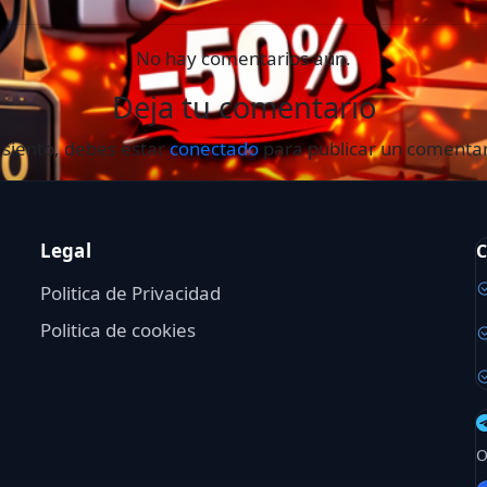
No hay comentarios aún.
Deja tu comentario
 siento, debes estar
conectado
para publicar un comentar
Legal
C
Politica de Privacidad
Politica de cookies
O