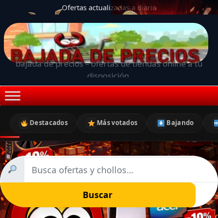
Ofertas actualizadas a diario
bajada de precios – ofertas de tiendas online a tu
disposición.
Destacados
Más votados
Bajando
Buscar