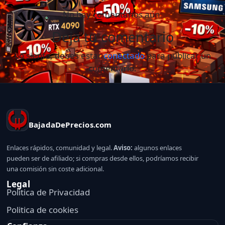
No hay comentarios aún.
Deja tu comentario
Lo siento, debes estar
conectado
para publicar un
comentario.
BajadaDePrecios.com
Enlaces rápidos, comunidad y legal.
Aviso:
algunos enlaces
pueden ser de afiliado; si compras desde ellos, podríamos recibir
una comisión sin coste adicional.
Legal
Politica de Privacidad
Politica de cookies