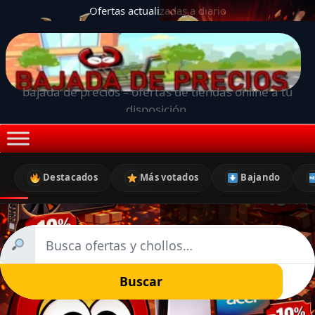
Ofertas actualizadas a diario
bajada de precios – ofertas de tiendas online a tu
disposición.
Destacados
Más votados
Bajando
Buscar