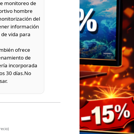
ce monitoreo de
portivo hombre
monitorización del
tener información
o de vida para
ambién ofrece
renamiento de
ería incorporada
os 30 días.No
sar.
recio)