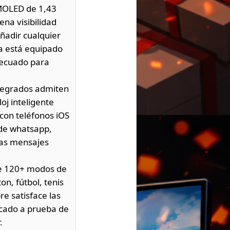
AMOLED de 1,43
na visibilidad
añadir cualquier
a está equipado
decuado para
ntegrados admiten
oj inteligente
con teléfonos iOS
 de whatsapp,
das mensajes
de 120+ modos de
n, fútbol, tenis
re satisface las
ficado a prueba de
.