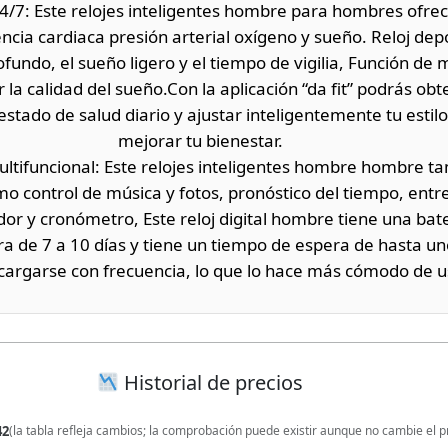
4/7: Este relojes inteligentes hombre para hombres ofre
encia cardiaca presión arterial oxígeno y sueño. Reloj de
fundo, el sueño ligero y el tiempo de vigilia, Función de 
la calidad del sueño.Con la aplicación “da fit” podrás ob
estado de salud diario y ajustar inteligentemente tu estil
mejorar tu bienestar.
multifuncional: Este relojes inteligentes hombre hombre t
omo control de música y fotos, pronóstico del tiempo, ent
dor y cronómetro, Este reloj digital hombre tiene una bat
 de 7 a 10 días y tiene un tiempo de espera de hasta un
cargarse con frecuencia, lo que lo hace más cómodo de u
Historial de precios
42
(la tabla refleja cambios; la comprobación puede existir aunque no cambie el p