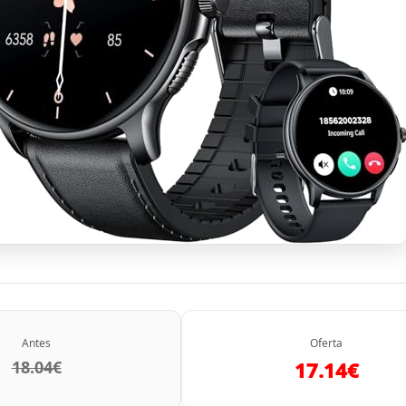
Antes
Oferta
18.04€
17.14€