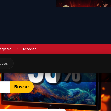
egistro
/
Acceder
evos
Buscar