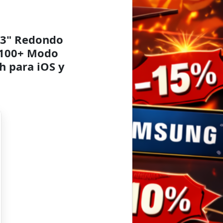
43" Redondo
 100+ Modo
 para iOS y