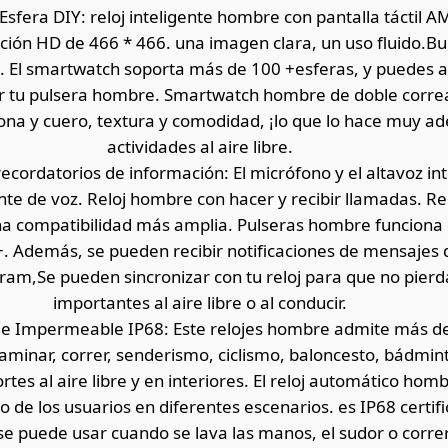
Esfera DIY: reloj inteligente hombre con pantalla táctil 
ción HD de 466 * 466. una imagen clara, un uso fluido.Bue
sol. El smartwatch soporta más de 100 +esferas, y puedes 
ar tu pulsera hombre. Smartwatch hombre de doble corre
cona y cuero, textura y comodidad, ¡lo que lo hace muy a
actividades al aire libre.
ecordatorios de información: El micrófono y el altavoz i
ente de voz. Reloj hombre con hacer y recibir llamadas. Rel
na compatibilidad más amplia. Pulseras hombre funciona 
+. Además, se pueden recibir notificaciones de mensajes
ram,Se pueden sincronizar con tu reloj para que no pier
importantes al aire libre o al conducir.
 e Impermeable IP68: Este relojes hombre admite más 
aminar, correr, senderismo, ciclismo, baloncesto, bádminto
tes al aire libre y en interiores. El reloj automático homb
o de los usuarios en diferentes escenarios. es IP68 certi
se puede usar cuando se lava las manos, el sudor o correr