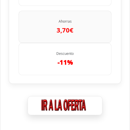
Ahorras
3,70€
Descuento
-11%