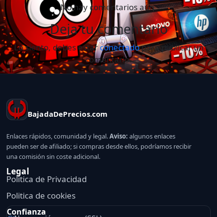
No hay comentarios aún.
Deja tu comentario
Lo siento, debes estar
conectado
para publicar un
comentario.
BajadaDePrecios.com
Enlaces rápidos, comunidad y legal.
Aviso:
algunos enlaces
pueden ser de afiliado; si compras desde ellos, podríamos recibir
una comisión sin coste adicional.
Legal
Politica de Privacidad
Politica de cookies
Confianza