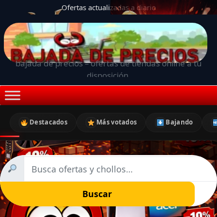
Ofertas actualizadas a diario
bajada de precios – ofertas de tiendas online a tu
disposición.
Destacados
Más votados
Bajando
Buscar