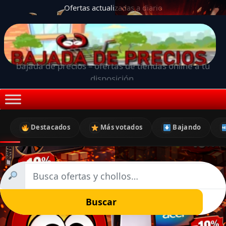
Ofertas actualizadas a diario
bajada de precios – ofertas de tiendas online a tu
disposición.
Destacados
Más votados
Bajando
Buscar