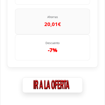
Ahorras
20,01€
Descuento
-7%