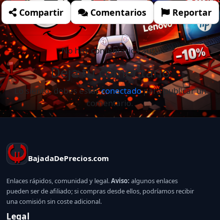
Compartir
Comentarios
Reportar
No hay comentarios aún.
Deja tu comentario
Lo siento, debes estar
conectado
para publicar un
comentario.
BajadaDePrecios.com
Enlaces rápidos, comunidad y legal.
Aviso:
algunos enlaces
pueden ser de afiliado; si compras desde ellos, podríamos recibir
una comisión sin coste adicional.
Legal