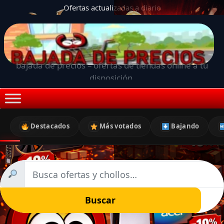
Ofertas actualizadas a diario
bajada de precios – ofertas de tiendas online a tu
disposición.
Destacados
Más votados
Bajando
Buscar