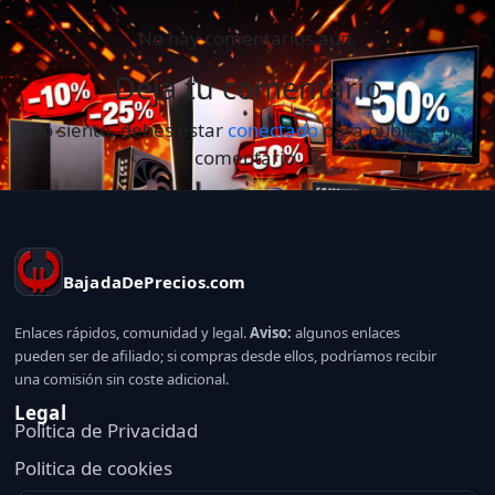
No hay comentarios aún.
Deja tu comentario
Lo siento, debes estar
conectado
para publicar un
comentario.
BajadaDePrecios.com
Enlaces rápidos, comunidad y legal.
Aviso:
algunos enlaces
pueden ser de afiliado; si compras desde ellos, podríamos recibir
una comisión sin coste adicional.
Legal
Politica de Privacidad
Politica de cookies