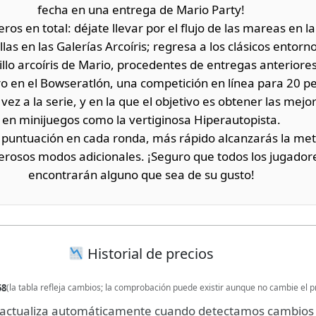
fecha en una entrega de Mario Party!
ros en total: déjate llevar por el flujo de las mareas en l
llas en las Galerías Arcoíris; regresa a los clásicos entor
illo arcoíris de Mario, procedentes de entregas anteriores
ero en el Bowseratlón, una competición en línea para 20 p
vez a la serie, y en la que el objetivo es obtener las mej
en minijuegos como la vertiginosa Hiperautopista.
 puntuación en cada ronda, más rápido alcanzarás la met
erosos modos adicionales. ¡Seguro que todos los jugador
encontrarán alguno que sea de su gusto!
Historial de precios
58
(la tabla refleja cambios; la comprobación puede existir aunque no cambie el p
se actualiza automáticamente cuando detectamos cambios 