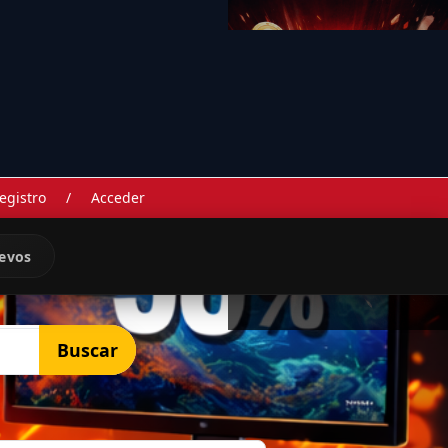
egistro
/
Acceder
evos
Buscar