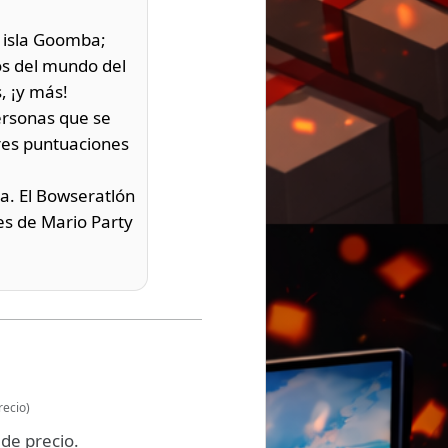
a isla Goomba;
nos del mundo del
, ¡y más!
ersonas que se
ores puntuaciones
a. El Bowseratlón
es de Mario Party
recio)
de precio.