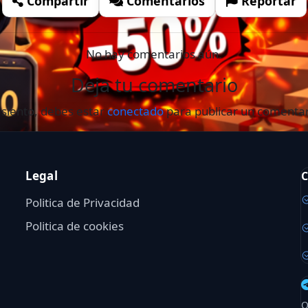
Compartir
Comentarios
Reportar
No hay comentarios aún.
Deja tu comentario
 siento, debes estar
conectado
para publicar un comentar
Legal
C
Politica de Privacidad
Politica de cookies
O