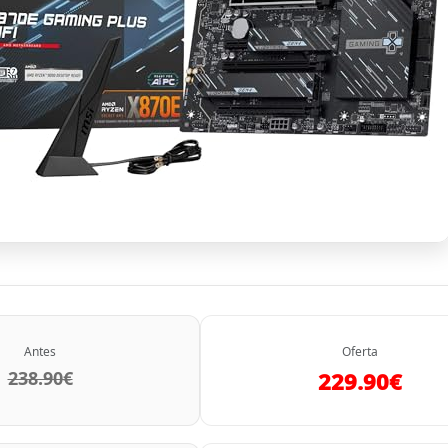
Antes
Oferta
238.90€
229.90€