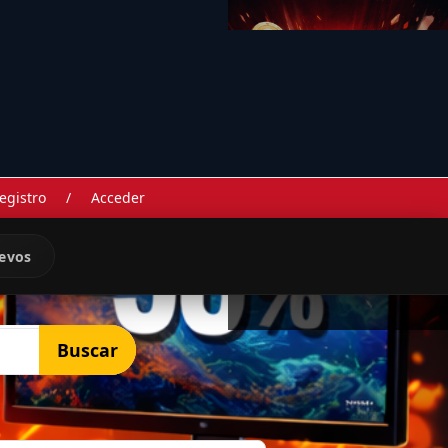
egistro
/
Acceder
evos
Buscar