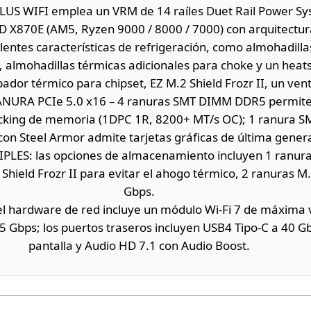
LUS WIFI emplea un VRM de 14 raíles Duet Rail Power Sy
D X870E (AM5, Ryzen 9000 / 8000 / 7000) con arquitectu
ntes características de refrigeración, como almohadilla
almohadillas térmicas adicionales para choke y un heat
pador térmico para chipset, EZ M.2 Shield Frozr II, un vent
URA PCIe 5.0 x16 – 4 ranuras SMT DIMM DDR5 permite
cking de memoria (1DPC 1R, 8200+ MT/s OC); 1 ranura S
con Steel Armor admite tarjetas gráficas de última gener
LES: las opciones de almacenamiento incluyen 1 ranura
Shield Frozr II para evitar el ahogo térmico, 2 ranuras M
Gbps.
 hardware de red incluye un módulo Wi-Fi 7 de máxima 
5 Gbps; los puertos traseros incluyen USB4 Tipo-C a 40 G
pantalla y Audio HD 7.1 con Audio Boost.