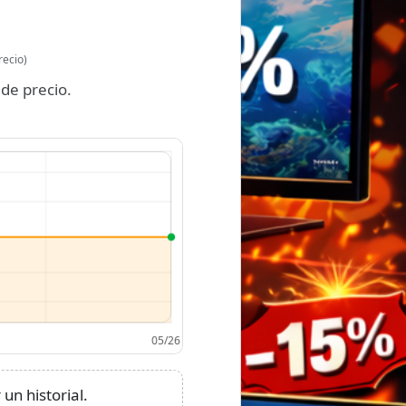
recio)
de precio.
un historial.