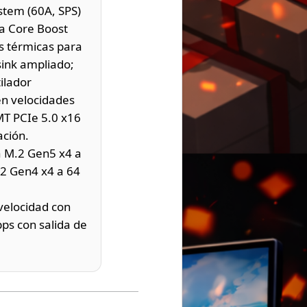
stem (60A, SPS)
ra Core Boost
s térmicas para
sink ampliado;
ilador
n velocidades
MT PCIe 5.0 x16
ación.
 M.2 Gen5 x4 a
.2 Gen4 x4 a 64
velocidad con
bps con salida de