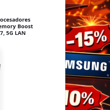
rocesadores
emory Boost
 7, 5G LAN