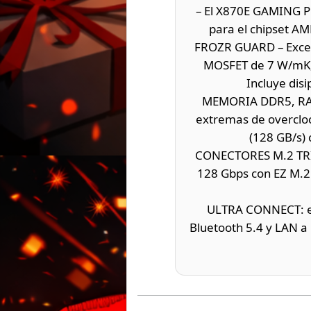
– El X870E GAMING P
para el chipset AM
FROZR GUARD – Excele
MOSFET de 7 W/mK, 
Incluye disi
MEMORIA DDR5, RAN
extremas de overclo
(128 GB/s) 
CONECTORES M.2 TRIP
128 Gbps con EZ M.2 
ULTRA CONNECT: el
Bluetooth 5.4 y LAN a 