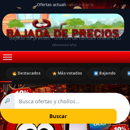
Ofertas actualizadas a diario
bajada de precios – ofertas de tiendas online a tu
disposición.
Destacados
Más votados
Bajando
Buscar