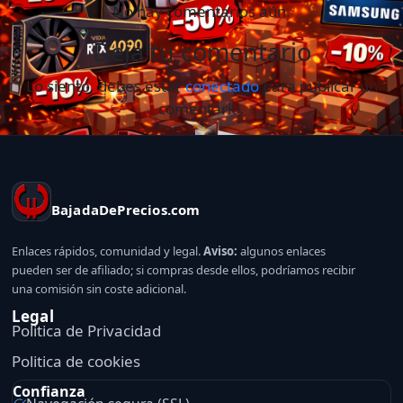
No hay comentarios aún.
Deja tu comentario
Lo siento, debes estar
conectado
para publicar un
comentario.
BajadaDePrecios.com
Enlaces rápidos, comunidad y legal.
Aviso:
algunos enlaces
pueden ser de afiliado; si compras desde ellos, podríamos recibir
una comisión sin coste adicional.
Legal
Politica de Privacidad
Politica de cookies
Confianza