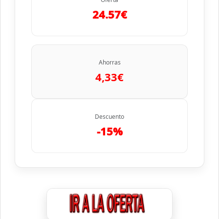
24.57€
Ahorras
4,33€
Descuento
-15%