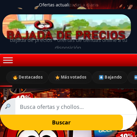
Ofertas actualizadas a diario
bajada de precios – ofertas de tiendas online a tu
disposición.
Destacados
Más votados
Bajando
Buscar