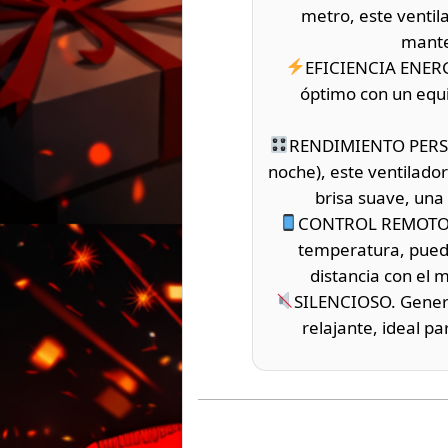
metro, este ventil
mante
EFICIENCIA ENERG
óptimo con un equi
RENDIMIENTO PERSON
noche), este ventilador
brisa suave, una
CONTROL REMOTO. E
temperatura, puedes
distancia con el
SILENCIOSO. Genera 
relajante, ideal p