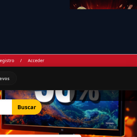
egistro
/
Acceder
evos
Buscar