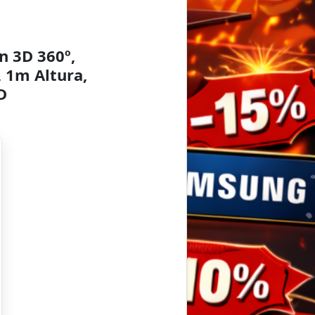
n 3D 360º,
, 1m Altura,
D