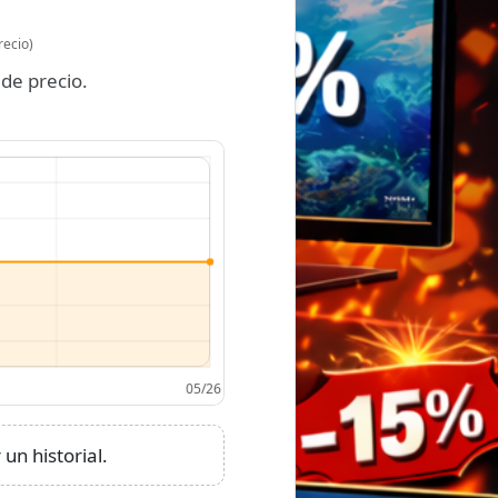
recio)
de precio.
un historial.