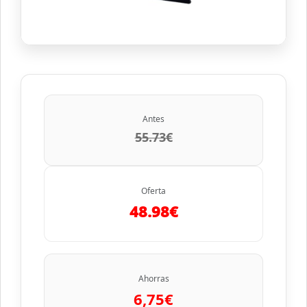
Antes
55.73€
Oferta
48.98€
Ahorras
6,75€