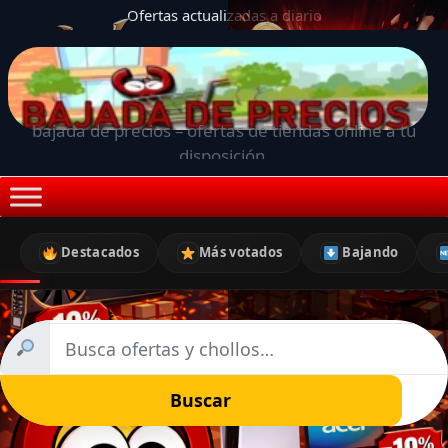
Ofertas actualizadas a diario
bajada de precios – ofertas de tiendas online a tu
disposición.
Destacados
Más votados
Bajando
Buscar