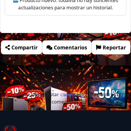
Producto nuevo: todavía no hay suficientes
actualizaciones para mostrar un historial.
Compartir
Comentarios
Reportar
No hay comentarios aún.
Deja tu comentario
Lo siento, debes estar
conectado
para publicar un
comentario.