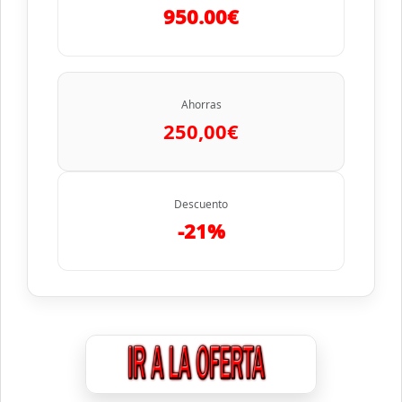
950.00€
Ahorras
250,00€
Descuento
-21%