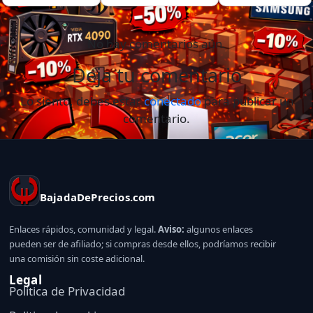
No hay comentarios aún.
Deja tu comentario
Lo siento, debes estar
conectado
para publicar un
comentario.
BajadaDePrecios.com
Enlaces rápidos, comunidad y legal.
Aviso:
algunos enlaces
pueden ser de afiliado; si compras desde ellos, podríamos recibir
una comisión sin coste adicional.
Legal
Politica de Privacidad