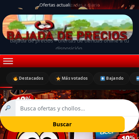
Ofertas actualizadas a diario
bajada de precios – ofertas de tiendas online a tu
disposición.
Destacados
Más votados
Bajando
Buscar