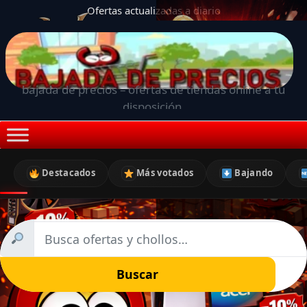
Ofertas actualizadas a diario
bajada de precios – ofertas de tiendas online a tu
disposición.
Destacados
Más votados
Bajando
Buscar