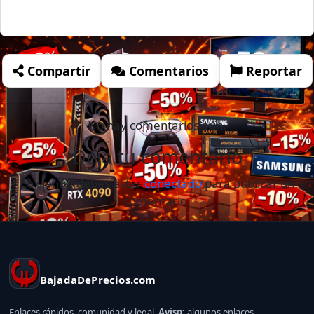
Compartir
Comentarios
Reportar
No hay comentarios aún.
Deja tu comentario
Lo siento, debes estar
conectado
para publicar un
comentario.
BajadaDePrecios.com
Enlaces rápidos, comunidad y legal.
Aviso:
algunos enlaces