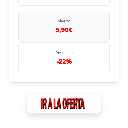
Ahorras
5,90€
Descuento
-22%