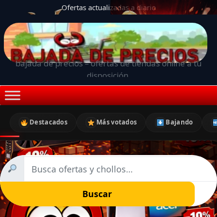
Ofertas actualizadas a diario
bajada de precios – ofertas de tiendas online a tu
disposición.
Destacados
Más votados
Bajando
Buscar