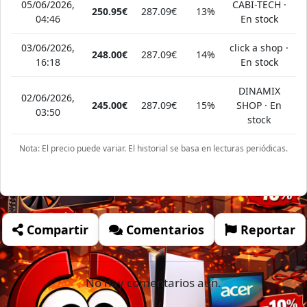
05/06/2026,
CABI-TECH ·
250.95€
287.09€
13%
04:46
En stock
03/06/2026,
click a shop ·
248.00€
287.09€
14%
16:18
En stock
DINAMIX
02/06/2026,
245.00€
287.09€
15%
SHOP · En
03:50
stock
Nota: El precio puede variar. El historial se basa en lecturas periódicas.
Compartir
Comentarios
Reportar
No hay comentarios aún.