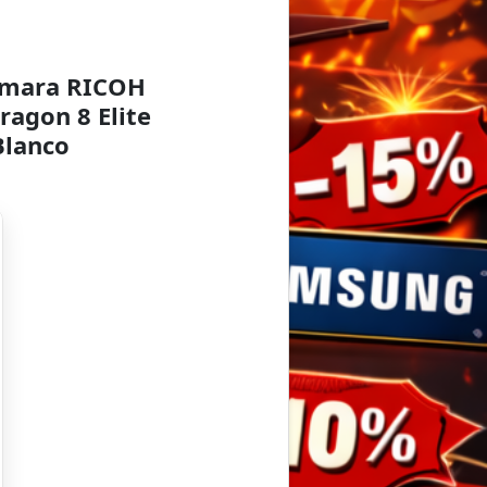
ámara RICOH
ragon 8 Elite
Blanco