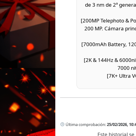
de 3 nm de 2ª generac
[200MP Telephoto & Po
200 MP. Cámara princ
[7000mAh Battery, 120
[2K & 144Hz & 6000nit
7000 ni
[7K+ Ultra V
Última comprobación:
25/02/2026, 10:
Este historial 