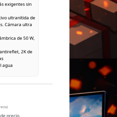
ás exigentes sin
o ultranítida de
s. Cámara ultra
ámbrica de 50 W,
ntireflet, 2K de
as
al agua
recio)
de precio.