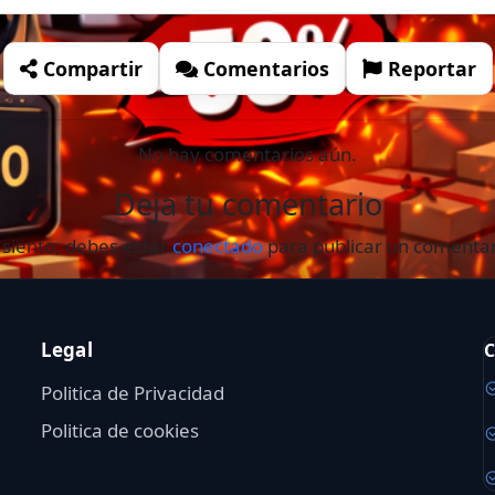
Compartir
Comentarios
Reportar
No hay comentarios aún.
Deja tu comentario
 siento, debes estar
conectado
para publicar un comentar
Legal
C
Politica de Privacidad
Politica de cookies