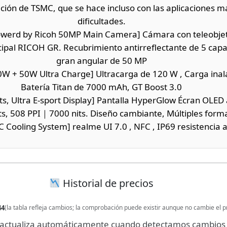
ión de TSMC, que se hace incluso con las aplicaciones m
dificultades.
werd by Ricoh 50MP Main Camera] Cámara con teleobjetiv
ipal RICOH GR. Recubrimiento antirreflectante de 5 capa
gran angular de 50 MP
W + 50W Ultra Charge] Ultracarga de 120 W , Carga inal
Batería Titan de 7000 mAh, GT Boost 3.0
s, Ultra E-sport Display] Pantalla HyperGlow Écran OLED a
ts, 508 PPI｜7000 nits. Diseño cambiante, Múltiples form
C Cooling System] realme UI 7.0 , NFC , IP69 resistencia 
Historial de precios
44
(la tabla refleja cambios; la comprobación puede existir aunque no cambie el p
se actualiza automáticamente cuando detectamos cambios 