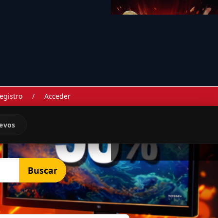
egistro
/
Acceder
evos
Buscar