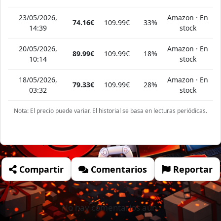
23/05/2026,
Amazon · En
74.16€
109.99€
33%
14:39
stock
20/05/2026,
Amazon · En
89.99€
109.99€
18%
10:14
stock
18/05/2026,
Amazon · En
79.33€
109.99€
28%
03:32
stock
Nota: El precio puede variar. El historial se basa en lecturas periódicas.
Compartir
Comentarios
Reportar
No hay comentarios aún.