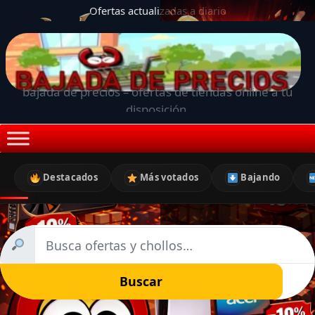
Ofertas actualizadas a diario
bajada de precios – ofertas de tiendas online a tu
disposición.
Destacados
Más votados
Bajando
Buscar