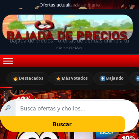
Ofertas actualizadas a diario
bajada de precios – ofertas de tiendas online a tu
disposición.
Destacados
Más votados
Bajando
Buscar