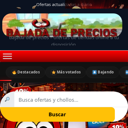
Ofertas actualizadas a diario
bajada de precios – ofertas de tiendas online a tu
disposición.
Destacados
Más votados
Bajando
Buscar