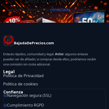
Deja tu comentario
Lo siento, debes estar
conectado
para publicar un
comentario.
BajadaDePrecios.com
Enlaces rápidos, comunidad y legal.
Aviso:
algunos enlaces
pueden ser de afiliado; si compras desde ellos, podríamos recibir
una comisión sin coste adicional.
Legal
Politica de Privacidad
Politica de cookies
Confianza
Navegación segura (SSL)
Cumplimiento RGPD