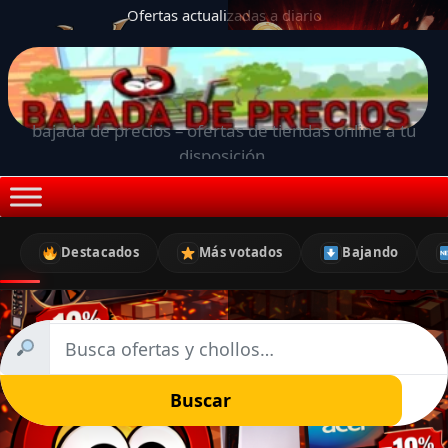
Ofertas actualizadas a diario
bajada de precios – ofertas de tiendas online a tu
disposición.
Destacados
Más votados
Bajando
Buscar