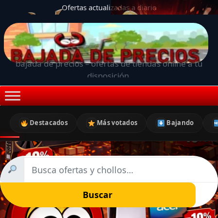
Ofertas actualizadas a diario
bajada de precios – ofertas de tiendas online a tu
disposición.
Destacados
Más votados
Bajando
Buscar