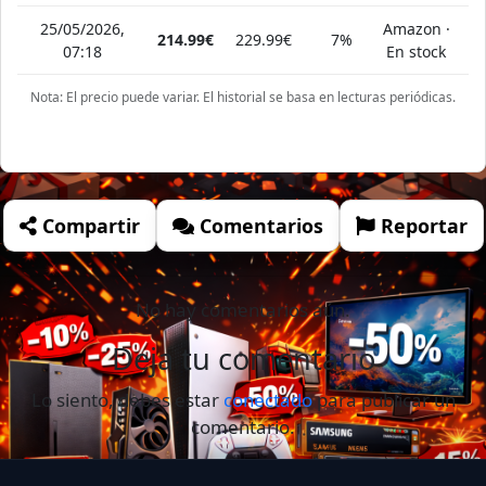
25/05/2026,
Amazon ·
214.99€
229.99€
7%
07:18
En stock
Nota: El precio puede variar. El historial se basa en lecturas periódicas.
Compartir
Comentarios
Reportar
No hay comentarios aún.
Deja tu comentario
Lo siento, debes estar
conectado
para publicar un
comentario.