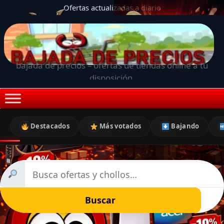
Ofertas actualizadas a diario
bajada de precios – ofertas de tiendas online a tu
disposición.
Destacados
Más votados
Bajando
Buscar