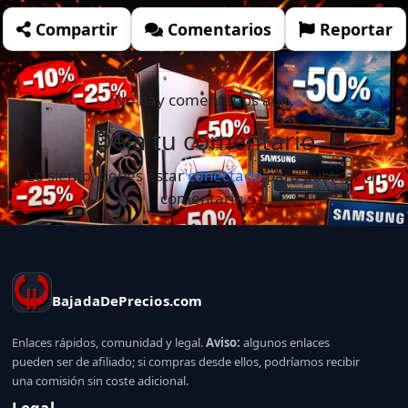
Compartir
Comentarios
Reportar
No hay comentarios aún.
Deja tu comentario
Lo siento, debes estar
conectado
para publicar un
comentario.
BajadaDePrecios.com
Enlaces rápidos, comunidad y legal.
Aviso:
algunos enlaces
pueden ser de afiliado; si compras desde ellos, podríamos recibir
una comisión sin coste adicional.