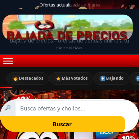
Ofertas actualizadas a diario
bajada de precios – ofertas de tiendas online a tu
disposición.
Destacados
Más votados
Bajando
Buscar