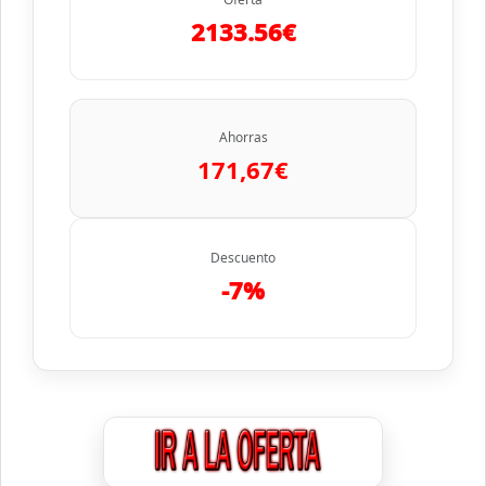
2133.56€
Ahorras
171,67€
Descuento
-7%