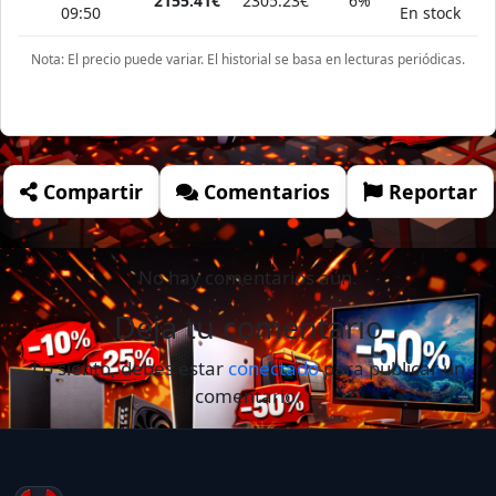
2155.41€
2305.23€
6%
09:50
En stock
Nota: El precio puede variar. El historial se basa en lecturas periódicas.
Compartir
Comentarios
Reportar
No hay comentarios aún.
Deja tu comentario
Lo siento, debes estar
conectado
para publicar un
comentario.