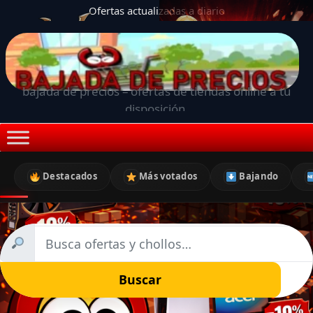
Ofertas actualizadas a diario
bajada de precios – ofertas de tiendas online a tu
disposición.
Destacados
Más votados
Bajando
Buscar