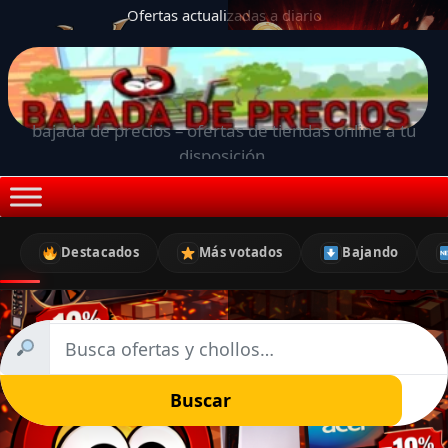
Ofertas actualizadas a diario
bajada de precios – ofertas de tiendas online a tu
disposición.
Destacados
Más votados
Bajando
Buscar