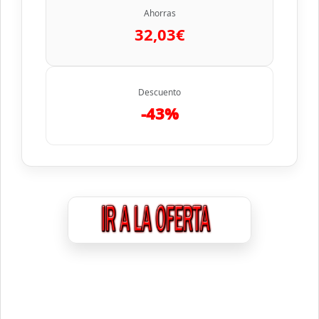
Ahorras
32,03€
Descuento
-43%