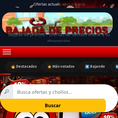
Ofertas actualizadas a diario
bajada de precios – ofertas de tiendas online a tu
disposición.
Destacados
Más votados
Bajando
Buscar