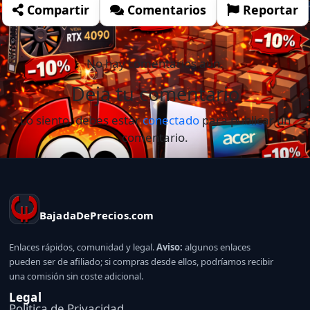
Compartir
Comentarios
Reportar
No hay comentarios aún.
Deja tu comentario
Lo siento, debes estar
conectado
para publicar un
comentario.
BajadaDePrecios.com
Enlaces rápidos, comunidad y legal.
Aviso:
algunos enlaces
pueden ser de afiliado; si compras desde ellos, podríamos recibir
una comisión sin coste adicional.
Legal
Politica de Privacidad