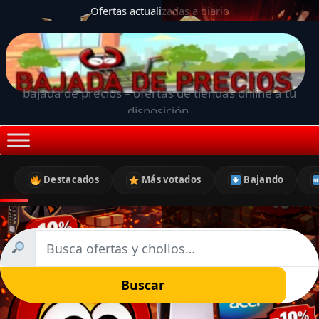
Ofertas actualizadas a diario
bajada de precios – ofertas de tiendas online a tu
disposición.
Destacados
Más votados
Bajando
Buscar