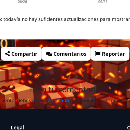
 todavía no hay suficientes actualizaciones para mostrar 
Compartir
Comentarios
Reportar
No hay comentarios aún.
Deja tu comentario
 siento, debes estar
conectado
para publicar un comentar
Legal
C