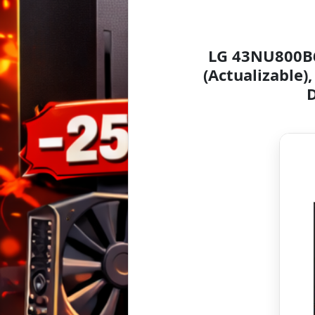
LG 43NU800B6
(Actualizable)
D