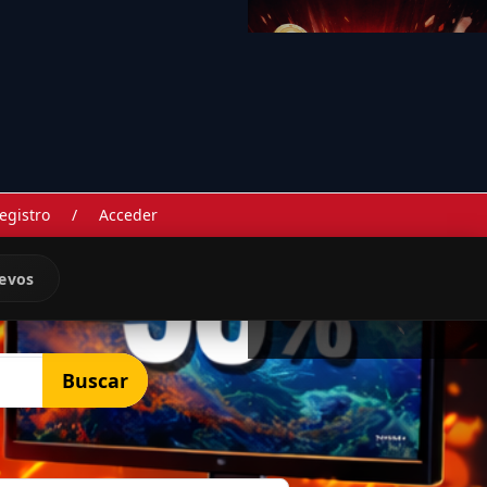
egistro
/
Acceder
evos
Buscar