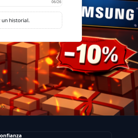
un historial.
io.
onfianza