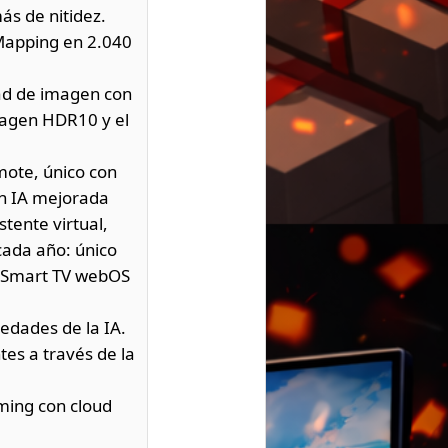
ás de nitidez.
 Mapping en 2.040
idad de imagen con
imagen HDR10 y el
mote, único con
on IA mejorada
tente virtual,
cada año: único
s Smart TV webOS
edades de la IA.
es a través de la
ming con cloud