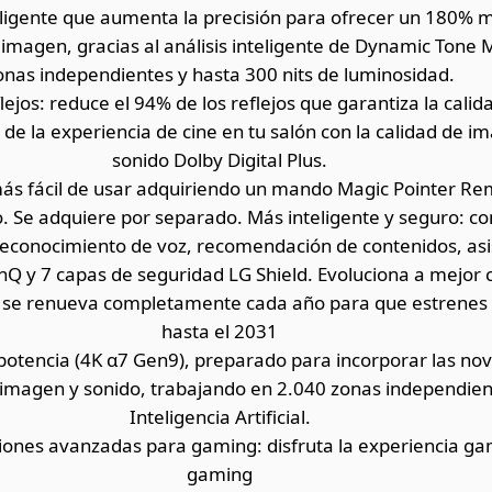
ligente que aumenta la precisión para ofrecer un 180% m
la imagen, gracias al análisis inteligente de Dynamic Tone
onas independientes y hasta 300 nits de luminosidad.
lejos: reduce el 94% de los reflejos que garantiza la cal
a de la experiencia de cine en tu salón con la calidad de 
sonido Dolby Digital Plus.
ás fácil de usar adquiriendo un mando Magic Pointer Re
. Se adquiere por separado. Más inteligente y seguro: c
 reconocimiento de voz, recomendación de contenidos, asis
inQ y 7 capas de seguridad LG Shield. Evoluciona a mejor 
e se renueva completamente cada año para que estrene
hasta el 2031
 potencia (4K α7 Gen9), preparado para incorporar las nov
 imagen y sonido, trabajando en 2.040 zonas independient
Inteligencia Artificial.
ciones avanzadas para gaming: disfruta la experiencia ga
gaming