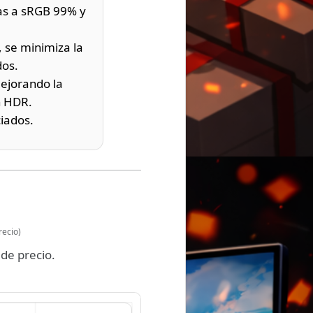
ias a sRGB 99% y
 se minimiza la
dos.
mejorando la
n HDR.
iados.
recio)
de precio.