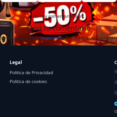
No hay comentarios aún.
Deja tu comentario
 siento, debes estar
conectado
para publicar un comentar
Legal
C
Politica de Privacidad
Politica de cookies
O