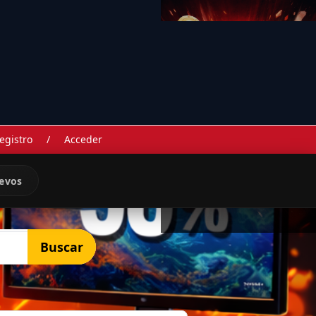
egistro
/
Acceder
evos
Buscar