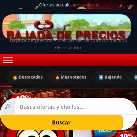
Ofertas actualizadas a diario
bajada de precios – ofertas de tiendas online a tu
disposición.
Destacados
Más votados
Bajando
Buscar