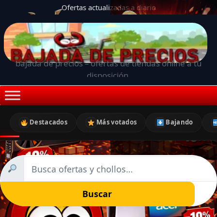
Ofertas actualizadas a diario
bajada de precios – ofertas de tiendas online a tu
disposición.
Destacados
Más votados
Bajando
Buscar