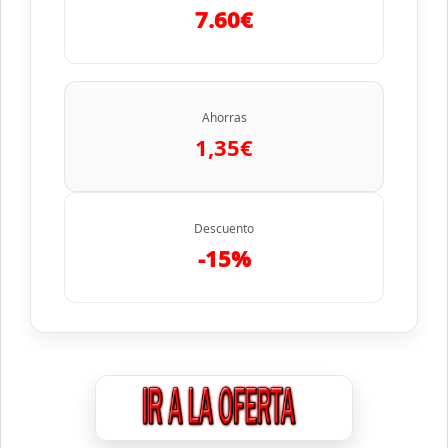
7.60€
Ahorras
1,35€
Descuento
-15%