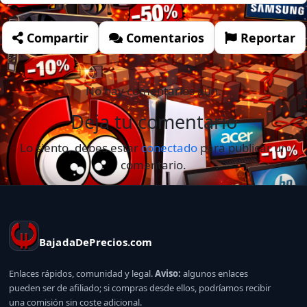
Compartir
Comentarios
Reportar
No hay comentarios aún.
Deja tu comentario
Lo siento, debes estar
conectado
para publicar un
comentario.
BajadaDePrecios.com
Enlaces rápidos, comunidad y legal.
Aviso:
algunos enlaces
pueden ser de afiliado; si compras desde ellos, podríamos recibir
una comisión sin coste adicional.