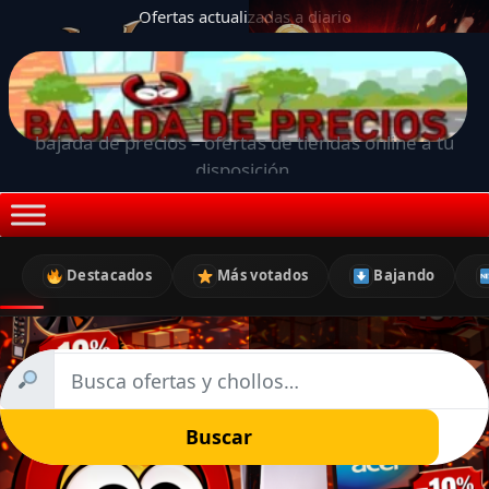
Ofertas actualizadas a diario
bajada de precios – ofertas de tiendas online a tu
disposición.
Destacados
Más votados
Bajando
Buscar