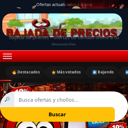
Ofertas actualizadas a diario
bajada de precios – ofertas de tiendas online a tu
disposición.
Destacados
Más votados
Bajando
Buscar