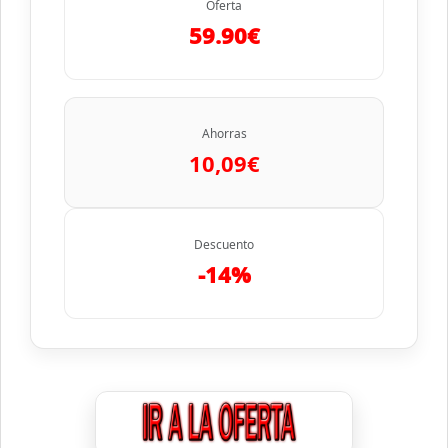
Oferta
59.90€
Ahorras
10,09€
Descuento
-14%