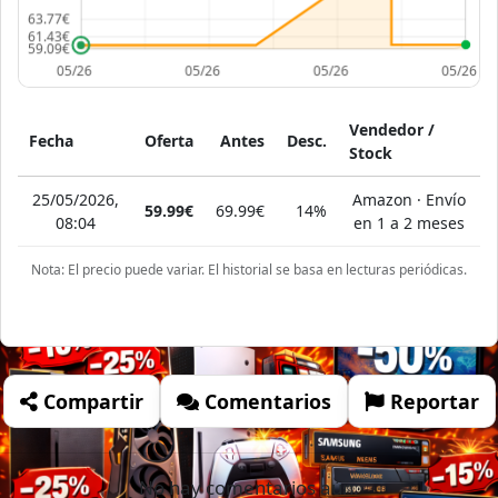
Vendedor /
Fecha
Oferta
Antes
Desc.
Stock
25/05/2026,
Amazon · Envío
59.99€
69.99€
14%
08:04
en 1 a 2 meses
Nota: El precio puede variar. El historial se basa en lecturas periódicas.
Compartir
Comentarios
Reportar
No hay comentarios aún.