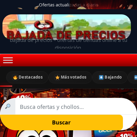
Ofertas actualizadas a diario
bajada de precios – ofertas de tiendas online a tu
disposición.
Destacados
Más votados
Bajando
Buscar