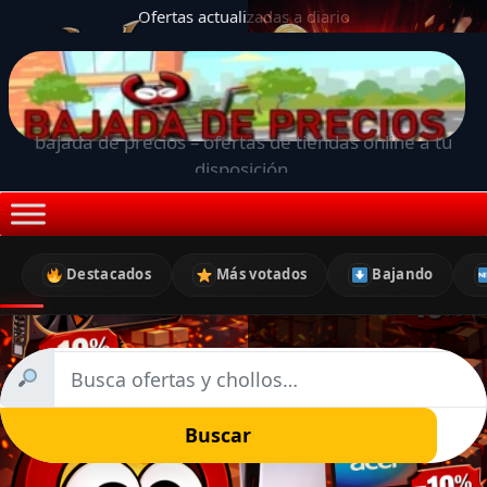
Ofertas actualizadas a diario
bajada de precios – ofertas de tiendas online a tu
disposición.
Destacados
Más votados
Bajando
Buscar