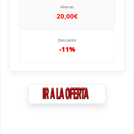
Ahorras
20,00€
Descuento
-11%