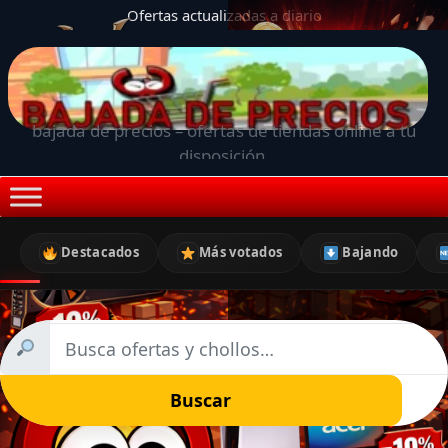
Ofertas actualizadas a diario
bajada de precios – ofertas de tiendas online a tu
disposición.
Destacados
Más votados
Bajando
Buscar