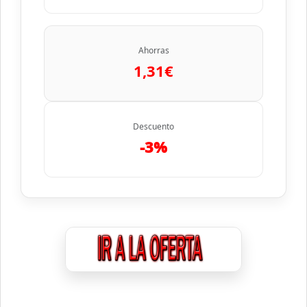
Ahorras
1,31€
Descuento
-3%