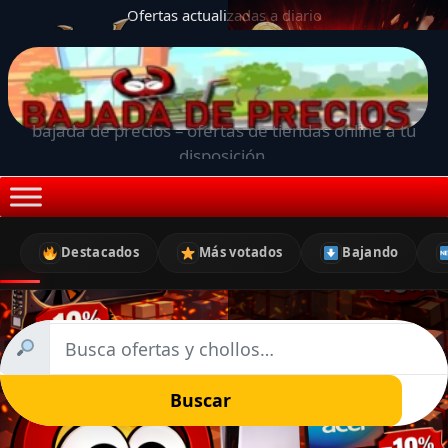
Ofertas actualizadas a diario
bajada de precios – ofertas de tiendas online a tu
disposición.
Destacados
Más votados
Bajando
Buscar