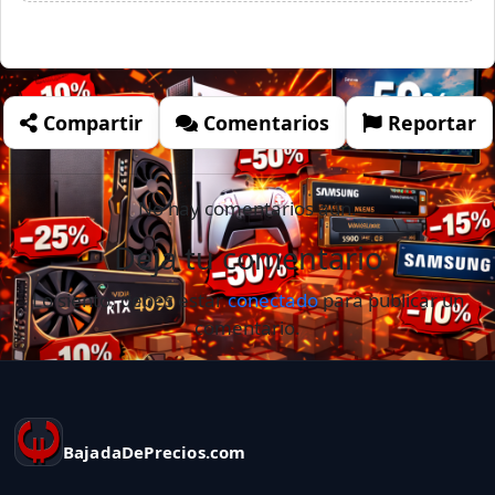
Compartir
Comentarios
Reportar
No hay comentarios aún.
Deja tu comentario
Lo siento, debes estar
conectado
para publicar un
comentario.
BajadaDePrecios.com