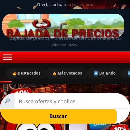
Ofertas actualizadas a diario
bajada de precios – ofertas de tiendas online a tu
disposición.
Destacados
Más votados
Bajando
Buscar