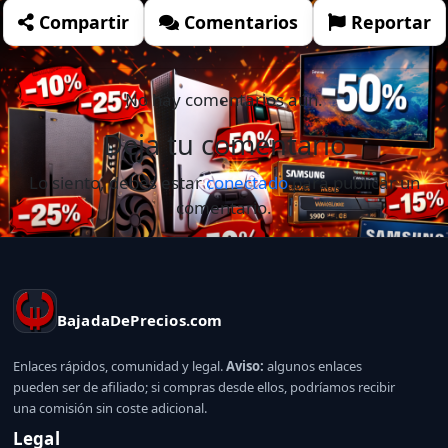
Compartir
Comentarios
Reportar
No hay comentarios aún.
Deja tu comentario
Lo siento, debes estar
conectado
para publicar un
comentario.
BajadaDePrecios.com
Enlaces rápidos, comunidad y legal.
Aviso:
algunos enlaces
pueden ser de afiliado; si compras desde ellos, podríamos recibir
una comisión sin coste adicional.
Legal