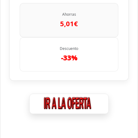
Ahorras
5,01€
Descuento
-33%